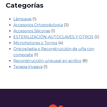
Categorías
1
Lámparas
1
producto
3
Accesorios Ortopodología
3
1
productos
Accesorios Siliconas
1
producto
2
ESTERILIZACIÓN-AUTOCLAVES Y OTROS
2
4
prod
Micromotores o Tornos
4
productos
Onicoplastia o Reconstrucción de uña con
1
composite
1
producto
8
Reconstrucción ungueal en acrilico
8
1
productos
Terapia invasiva
1
producto