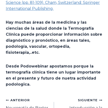
Science (pp. 81-109). Cham, Switzerland: Springer
International Publishing.
Hay muchas a
reas de la medicina y las
ciencias de la salud donde la Termografi
a
Cli
nica puede proporcionar informacio
n sobre
diagno
stico y prono
stico, en a
reas tales,
podología, vascular, ortopedia,
fisioterapia,..etc.
Desde Podowebinar apostamos porque la
termografía clínica tiene un lugar importante
en el presente y futuro de nuetra actividad
podologica.
Navegación
ANTERIOR
SIGUIENTE
Neuropatía de Baxter
Introducción a la