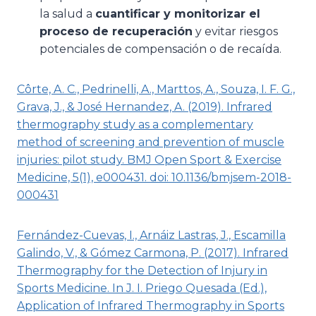
la salud a
cuantificar y monitorizar el
proceso de recuperación
y evitar riesgos
potenciales de compensación o de recaída.
Côrte, A. C., Pedrinelli, A., Marttos, A., Souza, I. F. G.,
Grava, J., & José Hernandez, A. (2019). Infrared
thermography study as a complementary
method of screening and prevention of muscle
injuries: pilot study. BMJ Open Sport & Exercise
Medicine, 5(1), e000431. doi: 10.1136/bmjsem-2018-
000431
Fernández-Cuevas, I., Arnáiz Lastras, J., Escamilla
Galindo, V., & Gómez Carmona, P. (2017). Infrared
Thermography for the Detection of Injury in
Sports Medicine. In J. I. Priego Quesada (Ed.),
Application of Infrared Thermography in Sports