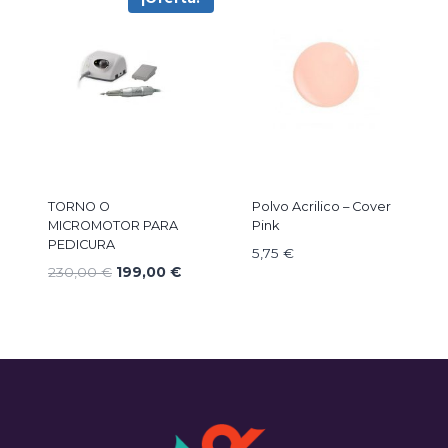
TORNO O
Polvo Acrilico – Cover
MICROMOTOR PARA
Pink
PEDICURA
5,75
€
El
El
230,00
€
199,00
€
precio
precio
original
actual
era:
es:
230,00 €.
199,00 €.