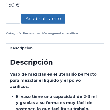
1,50
€
Vaso
Añadir al carrito
de
Cristal
Categoría:
Reconstrucción ungueal en acrilico
cantidad
Descripción
Descripción
Vaso de mezclas es el utensilio perfecto
para mezclar el líquido y el polvo
acrílicos.
El vaso tiene una capacidad de 2-3 ml
y gracias a su forma es muy fácil de
sostener, lo que facilita su trabajo.