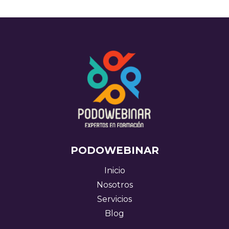
era:
es:
295,00 €.
247,00 €.
PODOWEBINAR
Inicio
Nosotros
Servicios
Blog