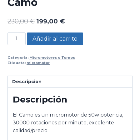
Camo
El
El
230,00
€
199,00
€
precio
precio
Micromotor
Añadir al carrito
original
actual
-
era:
es:
Torno
Categoría:
Micromotores o Tornos
Camo
230,00 €.
199,00 €.
Etiqueta:
micromotor
cantidad
Descripción
Descripción
El Camo es un micromotor de 50w potencia,
30000 rotaciones por minuto, excelente
calidad/precio.