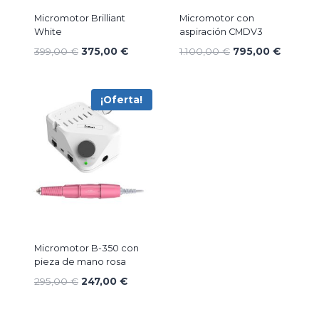
Micromotor Brilliant
Micromotor con
White
aspiración CMDV3
El
El
El
El
399,00
€
375,00
€
1.100,00
€
795,00
€
precio
precio
precio
precio
original
actual
original
actual
era:
es:
era:
es:
¡Oferta!
399,00 €.
375,00 €.
1.100,00 €.
795,00 
Micromotor B-350 con
pieza de mano rosa
El
El
295,00
€
247,00
€
precio
precio
original
actual