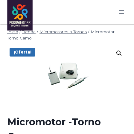
Saltar
al
contenido
Inicio
/
Tienda
/
Micromotores o Tornos
/
Micromotor -
Torno Camo
¡Oferta!
Micromotor -Torno